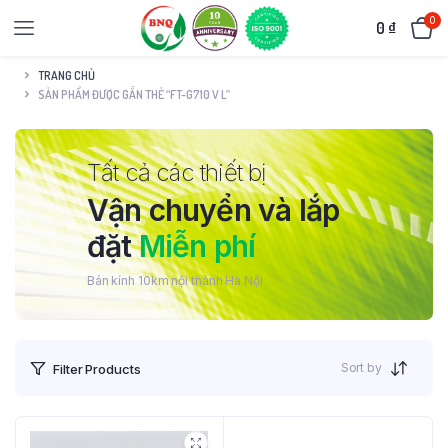
0
0
₫
TRANG CHỦ
SẢN PHẨM ĐƯỢC GẮN THẺ “FT-G710 V L”
Tất cả các thiết bị
Vận chuyển và lắp
đặt
Miễn phí
Bán kính 10km nội thành Hà Nội
Sort by
Filter Products