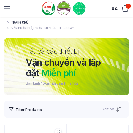
0
0
₫
TRANG CHỦ
SẢN PHẨM ĐƯỢC GẮN THẺ “BẾP TỪ 5000W”
Tất cả các thiết bị
Vận chuyển và lắp
đặt
Miễn phí
Bán kính 10km nội thành Hà Nội
Sort by
Filter Products