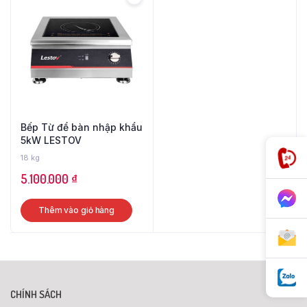
Bếp Từ để bàn nhập khẩu
5kW LESTOV
18 kg
5.100.000
₫
Thêm vào giỏ hàng
CHÍNH SÁCH