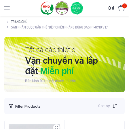
0
0
₫
TRANG CHỦ
SẢN PHẨM ĐƯỢC GẮN THẺ “BẾP CHIÊN PHẲNG DÙNG GAS FT-G710 V L”
Tất cả các thiết bị
Vận chuyển và lắp
đặt
Miễn phí
Bán kính 10km nội thành Hà Nội
Sort by
Filter Products