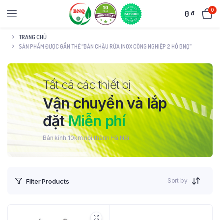
0
0
₫
TRANG CHỦ
SẢN PHẨM ĐƯỢC GẮN THẺ “BÀN CHẬU RỬA INOX CÔNG NGHIỆP 2 HỐ BNQ”
Tất cả các thiết bị
Vận chuyển và lắp
đặt
Miễn phí
Bán kính 10km nội thành Hà Nội
Sort by
Filter Products