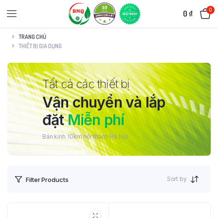
0
0
₫
TRANG CHỦ
THIẾT BỊ GIA DỤNG
Tất cả các thiết bị
Vận chuyển và lắp
đặt
Miễn phí
Bán kính 10km nội thành Hà Nội
Sort by
Filter Products