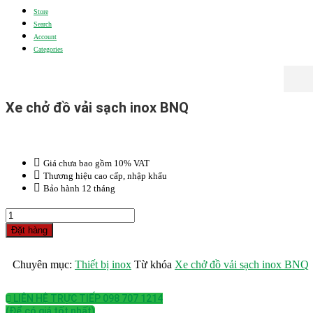
Store
Search
Account
Categories
Xe chở đồ vải sạch inox BNQ
Giá chưa bao gồm 10% VAT
Thương hiệu cao cấp, nhập khẩu
Bảo hành 12 tháng
Vòi
nước
Đặt hàng
nóng
lạnh
Jiwins
Chuyên mục:
Thiết bị inox
Từ khóa
Xe chở đồ vải sạch inox BNQ
JW-
PS221
quantity
LIÊN HỆ TRỰC TIẾP 098 707 1214
(Để có giá tốt nhất)