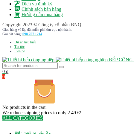
Dịch vụ định kỳ
Chính sách bán hàng
Hướng dẫn mua hàng
Copyright 2023 © Công ty cổ phần BNQ.
Giao hàng và lắp đặt miễn phí khu vực nội thành.
Gọi đặt hàng:
098 707 1214
Dự án tiêu biểu
Tin tức
Liên hệ
BẾP CÔNG
0
₫
0
No products in the cart.
We reduce shipping prices to only 2.49 €!
ALL CATEGORIES
TOTAL 291 PRODUCTS
Thiết bị bếp Âu