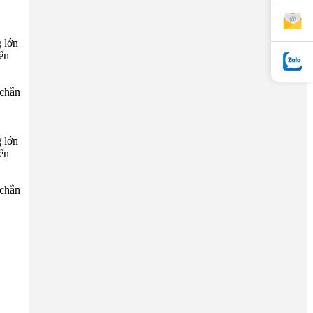
g lớn
ến
 chắn
g lớn
ến
 chắn