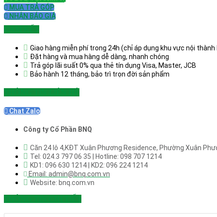
MUA TRẢ GÓP
NHẬN BÁO GIÁ
CAM KẾT
Giao hàng miễn phí trong 24h (chỉ áp dụng khu vực nội thành 
Đặt hàng và mua hàng dễ dàng, nhanh chóng
Trả góp lãi suất 0% qua thẻ tín dụng Visa, Master, JCB
Bảo hành 12 tháng, bảo trì trọn đời sản phẩm
THÔNG TIN LIÊN HỆ
Chat Zalo
Công ty Cổ Phần BNQ
Căn 24 lô 4,KĐT Xuân Phương Residence, Phường Xuân Phươn
Tel: 024.3 797 06 35 | Hotline: 098 707 1214
KD1: 096 630 1214 | KD2: 096 224 1214
Email: admin@bnq.com.vn
Website: bnq.com.vn
THÔNG TIN CHI TIẾT