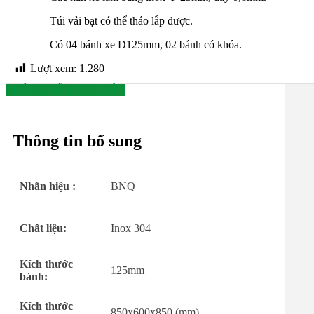
– Túi vải bạt có thể tháo lắp được.
– Có 04 bánh xe D125mm, 02 bánh có khóa.
Lượt xem:
1.280
THÔNG SỐ KỸ THUẬT
Thông tin bổ sung
Nhãn hiệu :
BNQ
Chất liệu:
Inox 304
Kích thước
125mm
bánh:
Kích thước
850x600x850 (mm)