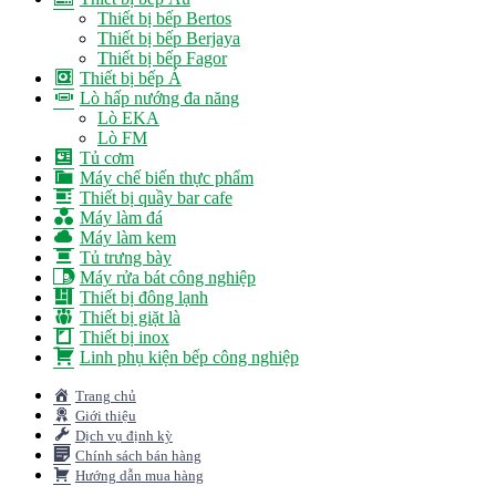
Thiết bị bếp Bertos
Thiết bị bếp Berjaya
Thiết bị bếp Fagor
Thiết bị bếp Á
Lò hấp nướng đa năng
Lò EKA
Lò FM
Tủ cơm
Máy chế biến thực phẩm
Thiết bị quầy bar cafe
Máy làm đá
Máy làm kem
Tủ trưng bày
Máy rửa bát công nghiệp
Thiết bị đông lạnh
Thiết bị giặt là
Thiết bị inox
Linh phụ kiện bếp công nghiệp
Trang chủ
Giới thiệu
Dịch vụ định kỳ
Chính sách bán hàng
Hướng dẫn mua hàng