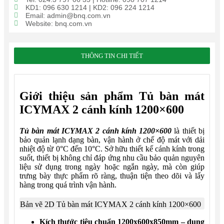
KD1: 096 630 1214 | KD2: 096 224 1214
Email: admin@bnq.com.vn
Website: bnq.com.vn
THÔNG TIN CHI TIẾT
Giới thiệu sản phẩm Tủ bàn mát
ICYMAX 2 cánh kính 1200×600
Tủ bàn mát ICYMAX 2 cánh kính 1200×600
là thiết bị
bảo quản lạnh dạng bàn, vận hành ở chế độ mát với dải
nhiệt độ từ 0°C đến 10°C. Sở hữu thiết kế cánh kính trong
suốt, thiết bị không chỉ đáp ứng nhu cầu bảo quản nguyên
liệu sử dụng trong ngày hoặc ngắn ngày, mà còn giúp
trưng bày thực phẩm rõ ràng, thuận tiện theo dõi và lấy
hàng trong quá trình vận hành.
Bản vẽ 2D Tủ bàn mát ICYMAX 2 cánh kính 1200×600
Kích thước tiêu chuẩn 1200x600x850mm – dung