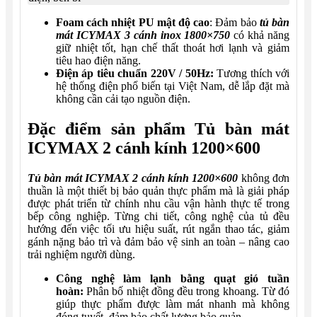
Foam cách nhiệt PU mật độ cao
: Đảm bảo
tủ bàn
mát ICYMAX 3 cánh inox 1800×750
có khả năng
giữ nhiệt tốt, hạn chế thất thoát hơi lạnh và giảm
tiêu hao điện năng.
Điện áp tiêu chuẩn 220V / 50Hz:
Tương thích với
hệ thống điện phổ biến tại Việt Nam, dễ lắp đặt mà
không cần cải tạo nguồn điện.
Đặc điểm sản phẩm Tủ bàn mát
ICYMAX 2 cánh kính 1200×600
Tủ bàn mát ICYMAX 2 cánh kính 1200×600
không đơn
thuần là một thiết bị bảo quản thực phẩm mà là giải pháp
được phát triển từ chính nhu cầu vận hành thực tế trong
bếp công nghiệp. Từng chi tiết, công nghệ của tủ đều
hướng đến việc tối ưu hiệu suất, rút ngắn thao tác, giảm
gánh nặng bảo trì và đảm bảo vệ sinh an toàn – nâng cao
trải nghiệm người dùng.
Công nghệ làm lạnh bằng quạt gió tuần
hoàn:
Phân bố nhiệt đồng đều trong khoang. Từ đó
giúp thực phẩm được làm mát nhanh mà không
đóng tuyết, đảm bảo chất lượng bảo quản.