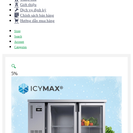
Giới thiệu
Dịch vụ định kỳ
Chính sách bán hàng
Hướng dẫn mua hàng
Store
Search
Account
Categories
🔍
5%