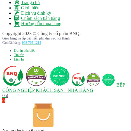
Trang chủ
Giới thiệu
Dịch vụ định kỳ
Chính sách bán hàng
Hướng dẫn mua hàng
Copyright 2023 © Công ty cổ phần BNQ.
Giao hàng và lắp đặt miễn phí khu vực nội thành.
Gọi đặt hàng:
098 707 1214
Dự án tiêu biểu
Tin tức
Liên hệ
BẾP
CÔNG NGHIỆP KHÁCH SẠN - NHÀ HÀNG
0
₫
0
No products in the cart.