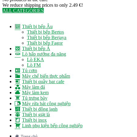
We reduce shipping prices to only 2.49 €!
ALL CATEGORIES
TOTAL 291 PRODUCTS
Thiết bị bếp Âu
Thiết bị bếp Bertos
Thiết bị bếp Berjaya
Thiết bị bếp Fagor
Thiết bị bếp Á
Lò hấp nướng đa năng
Lò EKA
Lò FM
Tủ cơm
Máy chế biến thực phẩm
Thiết bị quầy bar cafe
Máy làm đá
Máy làm kem
Tủ trưng bày
Máy rửa bát công nghiệp
Thiết bị đông lạnh
Thiết bị giặt là
Thiết bị inox
Linh phụ kiện bếp công nghiệp
Trang chủ