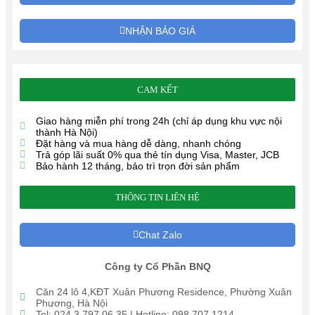
NHẬN BÁO GIÁ
CAM KẾT
Giao hàng miễn phí trong 24h (chỉ áp dụng khu vực nội
thành Hà Nội)
Đặt hàng và mua hàng dễ dàng, nhanh chóng
Trả góp lãi suất 0% qua thẻ tín dụng Visa, Master, JCB
Bảo hành 12 tháng, bảo trì trọn đời sản phẩm
THÔNG TIN LIÊN HỆ
Chat Zalo
Công ty Cổ Phần BNQ
Căn 24 lô 4,KĐT Xuân Phương Residence, Phường Xuân
Phương, Hà Nội
Tel: 024.3 797 06 35 | Hotline: 098 707 1214