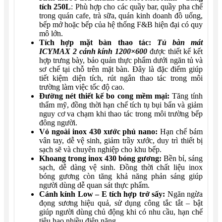
tích 250L
: Phù hợp cho các quầy bar, quầy pha chế
trong quán cafe, trà sữa, quán kinh doanh đồ uống,
bếp mở hoặc bếp của hệ thống F&B hiện đại có quy
mô lớn.
Tích hợp mặt bàn thao tác:
Tủ bàn mát
ICYMAX 2 cánh kính 1200×600
được thiết kế kết
hợp trưng bày, bảo quản thực phẩm dưới ngăn tủ và
sơ chế tại chỗ trên mặt bàn. Đây là đặc điểm giúp
tiết kiệm diện tích, rút ngắn thao tác trong môi
trường làm việc tốc độ cao.
Đường nét thiết kế bo cong mềm mại:
Tăng tính
thẩm mỹ, đồng thời hạn chế tích tụ bụi bẩn và giảm
nguy cơ va chạm khi thao tác trong môi trường bếp
đông người.
Vỏ ngoài inox 430 xước phủ nano:
Hạn chế bám
vân tay, dễ vệ sinh, giảm trầy xước, duy trì thiết bị
sạch sẽ và chuyên nghiệp cho khu bếp.
Khoang trong inox 430 bóng gương:
Bền bỉ, sáng
sạch, dễ dàng vệ sinh. Đồng thời chất liệu inox
bóng gương còn tăng khả năng phản sáng giúp
người dùng dễ quan sát thực phẩm.
Cánh kính Low – E tích hợp trở sấy:
Ngăn ngừa
đọng sương hiệu quả, sử dụng công tắc tắt – bật
giúp người dùng chủ động khi có nhu cầu, hạn chế
tiêu hao nhiều điện năng.