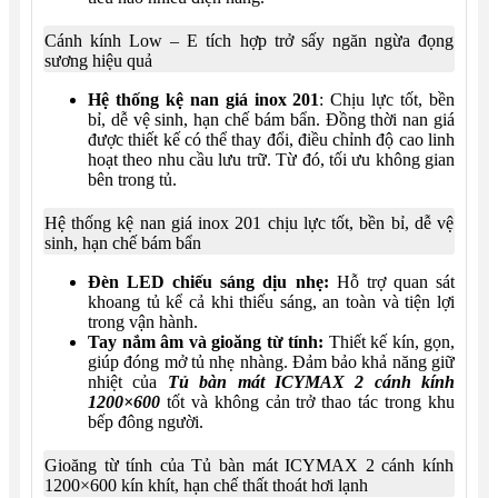
Cánh kính Low – E tích hợp trở sấy ngăn ngừa đọng
sương hiệu quả
Hệ thống kệ nan giá inox 201
: Chịu lực tốt, bền
bỉ, dễ vệ sinh, hạn chế bám bẩn. Đồng thời nan giá
được thiết kế có thể thay đổi, điều chỉnh độ cao linh
hoạt theo nhu cầu lưu trữ. Từ đó, tối ưu không gian
bên trong tủ.
Hệ thống kệ nan giá inox 201 chịu lực tốt, bền bỉ, dễ vệ
sinh, hạn chế bám bẩn
Đèn LED chiếu sáng dịu nhẹ:
Hỗ trợ quan sát
khoang tủ kể cả khi thiếu sáng, an toàn và tiện lợi
trong vận hành.
Tay nắm âm và gioăng từ tính:
Thiết kế kín, gọn,
giúp đóng mở tủ nhẹ nhàng. Đảm bảo khả năng giữ
nhiệt của
Tủ bàn mát ICYMAX 2 cánh kính
1200×600
tốt và không cản trở thao tác trong khu
bếp đông người.
Gioăng từ tính của Tủ bàn mát ICYMAX 2 cánh kính
1200×600 kín khít, hạn chế thất thoát hơi lạnh