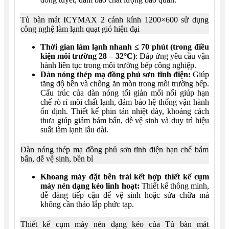
Tủ bàn mát ICYMAX 2 cánh kính 1200×600 sử dụng
công nghệ làm lạnh quạt gió hiện đại
Thời gian làm lạnh nhanh ≤ 70 phút (trong điều
kiện môi trường 28 – 32°C)
: Đáp ứng yêu cầu vận
hành liên tục trong môi trường bếp công nghiệp.
Dàn nóng thép mạ đồng phủ sơn tĩnh điện:
Giúp
tăng độ bền và chống ăn mòn trong môi trường bếp.
Cấu trúc của dàn nóng tối giản mối nối giúp hạn
chế rò rỉ môi chất lạnh, đảm bảo hệ thống vận hành
ổn định. Thiết kế phin tản nhiệt dày, khoảng cách
thưa giúp giảm bám bẩn, dễ vệ sinh và duy trì hiệu
suất làm lạnh lâu dài.
Dàn nóng thép mạ đồng phủ sơn tĩnh điện hạn chế bám
bẩn, dễ vệ sinh, bền bỉ
Khoang máy đặt bên trái kết hợp thiết kế cụm
máy nén dạng kéo linh hoạt:
Thiết kế thông minh,
dễ dàng tiếp cận để vệ sinh hoặc sửa chữa mà
không cần tháo lắp phức tạp.
Thiết kế cụm máy nén dạng kéo của Tủ bàn mát