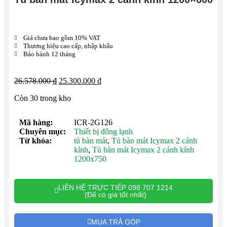
Giá chưa bao gồm 10% VAT
Thương hiệu cao cấp, nhập khẩu
Bảo hành 12 tháng
26.578.000
₫
25.300.000
₫
Còn 30 trong kho
Mã hàng:
ICR-2G126
Chuyên mục:
Thiết bị đông lạnh
Từ khóa:
tủ bàn mát
,
Tủ bàn mát Icymax 2 cánh
kính
,
Tủ bàn mát Icymax 2 cánh kính
1200x750
LIÊN HỆ TRỰC TIẾP 098 707 1214
(Để có giá tốt nhất)
MUA TRẢ GÓP