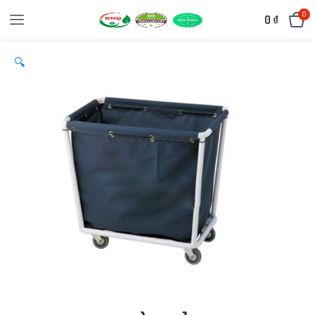
0
0
₫
🔍