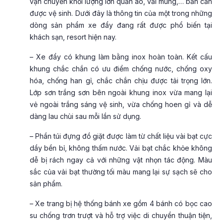
vận chuyển khối lượng lớn quần áo, vải mùng,… bẩn cần
được vệ sinh. Dưới đây là thông tin của một trong những
dòng sản phẩm xe đẩy đang rất được phổ biến tại
khách sạn, resort hiện nay.
– Xe đẩy có khung làm bằng inox hoàn toàn. Kết cấu
khung chắc chắn có ưu điểm chống nước, chống oxy
hóa, chống han gỉ, chắc chắn chịu được tải trọng lớn.
Lớp sơn trắng sơn bên ngoài khung inox vừa mang lại
vẻ ngoài trắng sáng vệ sinh, vừa chống hoen gỉ và dễ
dàng lau chùi sau mỗi lần sử dụng.
– Phần túi đựng đồ giặt được làm từ chất liệu vài bạt cực
dầy bền bỉ, không thấm nước. Vải bạt chắc khỏe không
dễ bị rách ngay cả với những vật nhọn tác động. Màu
sắc của vải bạt thường tối màu mang lại sự sạch sẽ cho
sản phẩm.
– Xe trang bị hệ thống bánh xe gồm 4 bánh có bọc cao
su chống trơn trượt và hỗ trợ việc di chuyển thuận tiện,