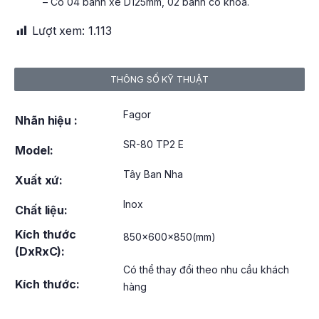
– Có 04 bánh xe D125mm, 02 bánh có khóa.
Lượt xem:
1.113
THÔNG SỐ KỸ THUẬT
Fagor
Nhãn hiệu :
SR-80 TP2 E
Model:
Tây Ban Nha
Xuất xứ:
Inox
Chất liệu:
Kích thước
850x600x850(mm)
(DxRxC):
Có thể thay đổi theo nhu cầu khách
Kích thước:
hàng