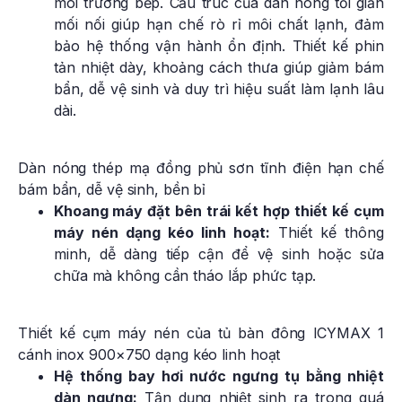
môi trường bếp. Cấu trúc của dàn nóng tối giản
mối nối giúp hạn chế rò rỉ môi chất lạnh, đảm
bảo hệ thống vận hành ổn định. Thiết kế phin
tản nhiệt dày, khoảng cách thưa giúp giảm bám
bẩn, dễ vệ sinh và duy trì hiệu suất làm lạnh lâu
dài.
Dàn nóng thép mạ đồng phủ sơn tĩnh điện hạn chế
bám bẩn, dễ vệ sinh, bền bỉ
Khoang máy đặt bên trái kết hợp thiết kế cụm
máy nén dạng kéo linh hoạt:
Thiết kế thông
minh, dễ dàng tiếp cận để vệ sinh hoặc sửa
chữa mà không cần tháo lắp phức tạp.
Thiết kế cụm máy nén của tủ bàn đông ICYMAX 1
cánh inox 900×750 dạng kéo linh hoạt
Hệ thống bay hơi nước ngưng tụ bằng nhiệt
dàn ngưng:
Tận dụng nhiệt sinh ra trong quá