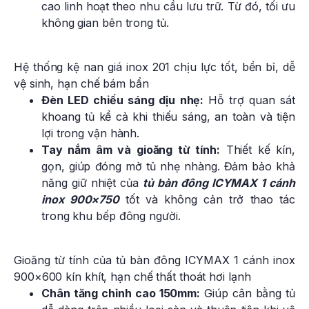
cao linh hoạt theo nhu cầu lưu trữ. Từ đó, tối ưu
không gian bên trong tủ.
Hệ thống kệ nan giá inox 201 chịu lực tốt, bền bỉ, dễ
vệ sinh, hạn chế bám bẩn
Đèn LED chiếu sáng dịu nhẹ:
Hỗ trợ quan sát
khoang tủ kể cả khi thiếu sáng, an toàn và tiện
lợi trong vận hành.
Tay nắm âm và gioăng từ tính:
Thiết kế kín,
gọn, giúp đóng mở tủ nhẹ nhàng. Đảm bảo khả
năng giữ nhiệt của
tủ bàn đông ICYMAX 1 cánh
inox 900×750
tốt và không cản trở thao tác
trong khu bếp đông người.
Gioăng từ tính của tủ bàn đông ICYMAX 1 cánh inox
900×600 kín khít, hạn chế thất thoát hơi lạnh
Chân tăng chỉnh cao 150mm:
Giúp cân bằng tủ