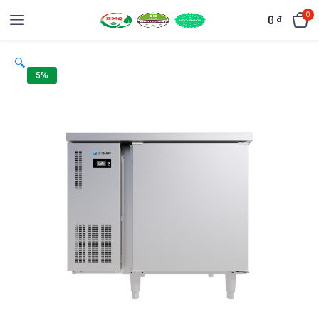
0
0
₫
🔍
5%