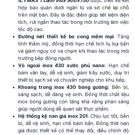
ICYMAX 1 cánh inox 900×750
được thiết kế kết
hợp bảo quản dưới ngăn tủ và sơ chế tại chỗ
trên mặt bàn. Đây là đặc điểm giúp tiết kiệm diện
tích, rút ngắn thao tác trong môi trường làm việc
tốc độ cao.
Đường nét thiết kế bo cong mềm mại:
Tăng
tính thẩm mỹ, đồng thời hạn chế tích tụ bụi bẩn
và giảm nguy cơ va chạm khi thao tác trong môi
trường bếp đông người.
Vỏ ngoài inox 430 xước phủ nano:
Hạn chế
bám vân tay, dễ vệ sinh, giảm trầy xước, duy trì
thiết bị sạch sẽ và chuyên nghiệp cho khu bếp.
Khoang trong inox 430 bóng gương:
Bền bỉ,
sáng sạch, dễ dàng vệ sinh. Đồng thời chất liệu
inox bóng gương còn tăng khả năng phản sáng
giúp người dùng dễ quan sát thực phẩm.
Hệ thống kệ nan giá inox 201
: Chịu lực tốt, bền
bỉ, dễ vệ sinh, hạn chế bám bẩn. Đồng thời nan
giá được thiết kế có thể thay đổi, điều chỉnh độ