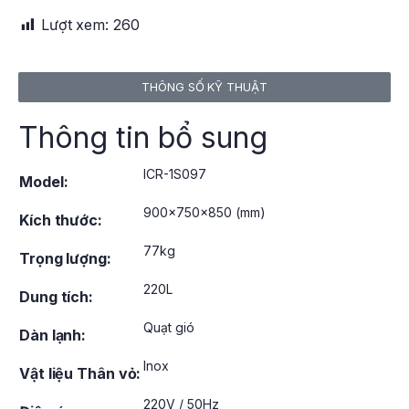
Lượt xem:
260
THÔNG SỐ KỸ THUẬT
Thông tin bổ sung
ICR-1S097
Model:
900x750x850 (mm)
Kích thước:
77kg
Trọng lượng:
220L
Dung tích:
Quạt gió
Dàn lạnh:
Inox
Vật liệu Thân vỏ:
220V / 50Hz