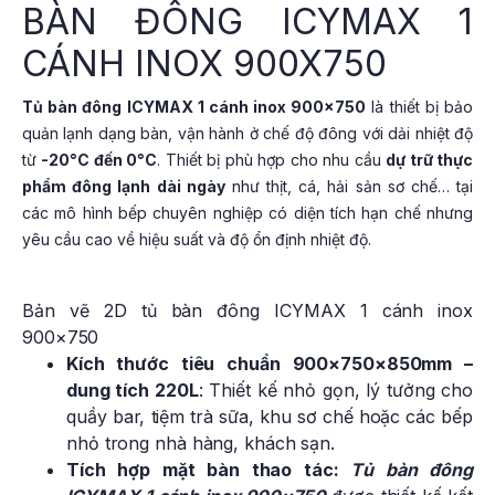
BÀN ĐÔNG ICYMAX 1
CÁNH INOX 900X750
Tủ bàn đông ICYMAX 1 cánh inox 900×750
là thiết bị bảo
quản lạnh dạng bàn, vận hành ở chế độ đông với dải nhiệt độ
từ
-20°C đến 0°C
. Thiết bị phù hợp cho nhu cầu
dự trữ thực
phẩm đông lạnh dài ngày
như thịt, cá, hải sản sơ chế… tại
các mô hình bếp chuyên nghiệp có diện tích hạn chế nhưng
yêu cầu cao về hiệu suất và độ ổn định nhiệt độ.
Bản vẽ 2D tủ bàn đông ICYMAX 1 cánh inox
900×750
Kích thước tiêu chuẩn 900×750×850mm –
dung tích 220L
: Thiết kế nhỏ gọn, lý tưởng cho
quầy bar, tiệm trà sữa, khu sơ chế hoặc các bếp
nhỏ trong nhà hàng, khách sạn.
Tích hợp mặt bàn thao tác:
Tủ bàn đông