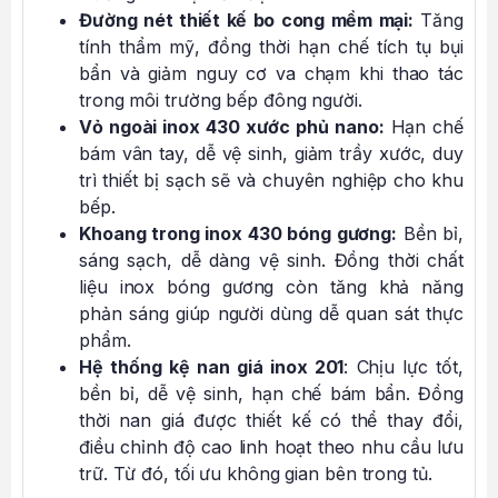
Đường nét thiết kế bo cong mềm mại:
Tăng
tính thẩm mỹ, đồng thời hạn chế tích tụ bụi
bẩn và giảm nguy cơ va chạm khi thao tác
trong môi trường bếp đông người.
Vỏ ngoài inox 430 xước phủ nano:
Hạn chế
bám vân tay, dễ vệ sinh, giảm trầy xước, duy
trì thiết bị sạch sẽ và chuyên nghiệp cho khu
bếp.
Khoang trong inox 430 bóng gương:
Bền bỉ,
sáng sạch, dễ dàng vệ sinh. Đồng thời chất
liệu inox bóng gương còn tăng khả năng
phản sáng giúp người dùng dễ quan sát thực
phẩm.
Hệ thống kệ nan giá inox 201
: Chịu lực tốt,
bền bỉ, dễ vệ sinh, hạn chế bám bẩn. Đồng
thời nan giá được thiết kế có thể thay đổi,
điều chỉnh độ cao linh hoạt theo nhu cầu lưu
trữ. Từ đó, tối ưu không gian bên trong tủ.