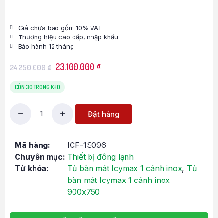
Giá chưa bao gồm 10% VAT
Thương hiệu cao cấp, nhập khẩu
Bảo hành 12 tháng
23.100.000
₫
24.250.000
₫
CÒN 30 TRONG KHO
Đặt hàng
Mã hàng:
ICF-1S096
Chuyên mục:
Thiết bị đông lạnh
Từ khóa:
Tủ bàn mát Icymax 1 cánh inox
,
Tủ
bàn mát Icymax 1 cánh inox
900x750