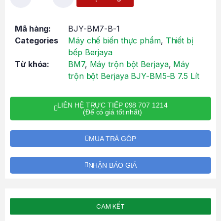
Mã hàng:
BJY-BM7-B-1
Categories
Máy chế biến thực phẩm
,
Thiết bị
bếp Berjaya
Từ khóa:
BM7
,
Máy trộn bột Berjaya
,
Máy
trộn bột Berjaya BJY-BM5-B 7.5 Lít
LIÊN HỆ TRỰC TIẾP 098 707 1214
(Để có giá tốt nhất)
MUA TRẢ GÓP
NHẬN BÁO GIÁ
CAM KẾT