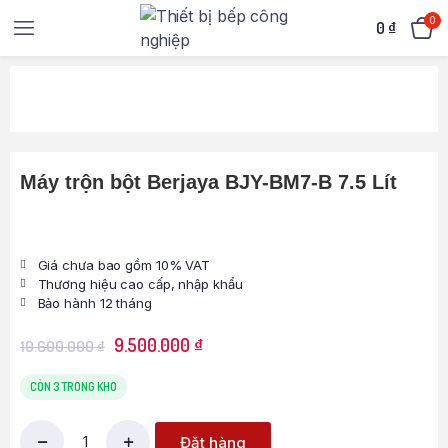
0
0
₫
Máy trộn bột Berjaya BJY-BM7-B 7.5 Lít
Giá chưa bao gồm 10% VAT
Thương hiệu cao cấp, nhập khẩu
Bảo hành 12 tháng
9.500.000
₫
10.600.000
₫
CÒN 3 TRONG KHO
Đặt hàng