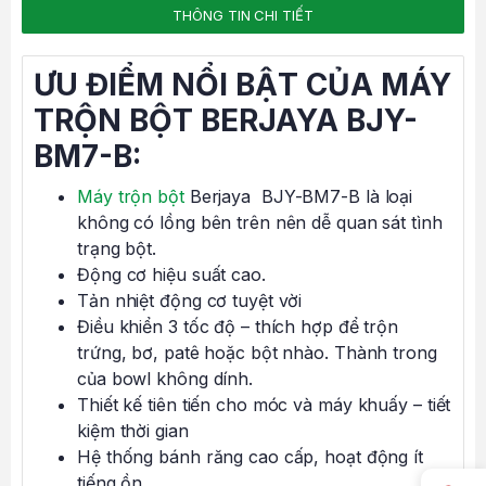
THÔNG TIN CHI TIẾT
ƯU ĐIỂM NỔI BẬT CỦA MÁY
TRỘN BỘT BERJAYA BJY-
BM7-B:
Máy trộn bột
Berjaya BJY-BM7-B là loại
không có lồng bên trên nên dễ quan sát tình
trạng bột.
Động cơ hiệu suất cao.
Tản nhiệt động cơ tuyệt vời
Điều khiển 3 tốc độ – thích hợp để trộn
trứng, bơ, patê hoặc bột nhào. Thành trong
của bowl không dính.
Thiết kế tiên tiến cho móc và máy khuấy – tiết
kiệm thời gian
Hệ thống bánh răng cao cấp, hoạt động ít
tiếng ồn