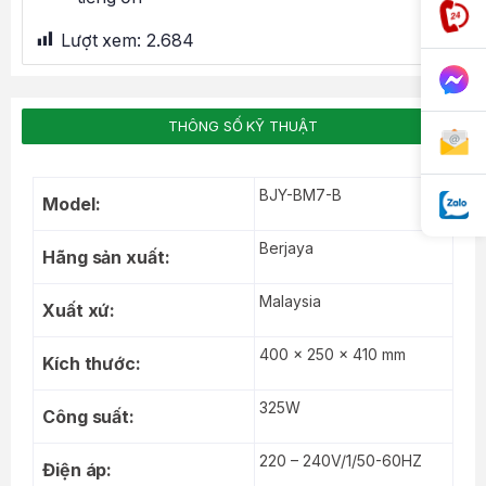
Lượt xem:
2.684
THÔNG SỐ KỸ THUẬT
BJY-BM7-B
Model:
Berjaya
Hãng sản xuất:
Malaysia
Xuất xứ:
400 x 250 x 410 mm
Kích thước:
325W
Công suất:
220 – 240V/1/50-60HZ
Điện áp: