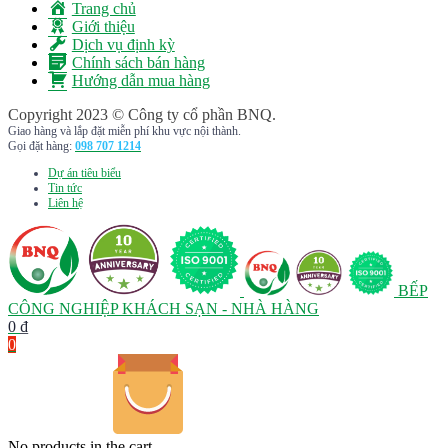
Trang chủ
Giới thiệu
Dịch vụ định kỳ
Chính sách bán hàng
Hướng dẫn mua hàng
Copyright 2023 © Công ty cổ phần BNQ.
Giao hàng và lắp đặt miễn phí khu vực nội thành.
Gọi đặt hàng:
098 707 1214
Dự án tiêu biểu
Tin tức
Liên hệ
BẾP
CÔNG NGHIỆP KHÁCH SẠN - NHÀ HÀNG
0
₫
0
No products in the cart.