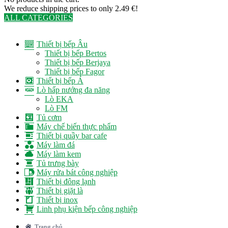
We reduce shipping prices to only 2.49 €!
ALL CATEGORIES
TOTAL 291 PRODUCTS
Thiết bị bếp Âu
Thiết bị bếp Bertos
Thiết bị bếp Berjaya
Thiết bị bếp Fagor
Thiết bị bếp Á
Lò hấp nướng đa năng
Lò EKA
Lò FM
Tủ cơm
Máy chế biến thực phẩm
Thiết bị quầy bar cafe
Máy làm đá
Máy làm kem
Tủ trưng bày
Máy rửa bát công nghiệp
Thiết bị đông lạnh
Thiết bị giặt là
Thiết bị inox
Linh phụ kiện bếp công nghiệp
Trang chủ