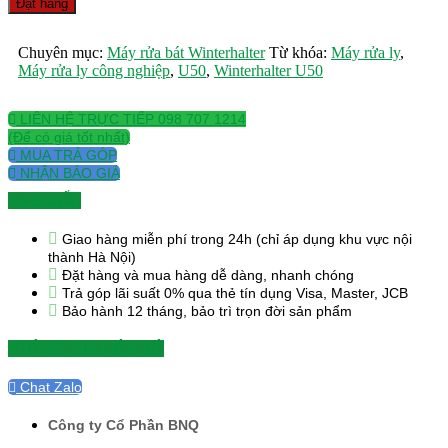
Đặt hàng
nóng
lạnh
Jiwins
Chuyên mục:
Máy rửa bát Winterhalter
Từ khóa:
Máy rửa ly
,
JW-
Máy rửa ly công nghiệp
,
U50
,
Winterhalter U50
PS221
quantity
LIÊN HỆ TRỰC TIẾP 098 707 1214
(Để có giá tốt nhất)
MUA TRẢ GÓP
NHẬN BÁO GIÁ
CAM KẾT
Giao hàng miễn phí trong 24h (chỉ áp dụng khu vực nội
thành Hà Nội)
Đặt hàng và mua hàng dễ dàng, nhanh chóng
Trả góp lãi suất 0% qua thẻ tín dụng Visa, Master, JCB
Bảo hành 12 tháng, bảo trì trọn đời sản phẩm
THÔNG TIN LIÊN HỆ
Chat Zalo
Công ty Cổ Phần BNQ