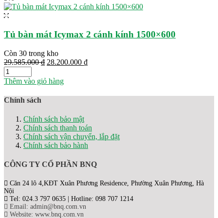
25.300.000 ₫.
Tủ bàn mát Icymax 2 cánh kính 1500×600
Còn 30 trong kho
Giá
Giá
29.585.000
₫
28.200.000
₫
gốc
hiện
là:
tại
Thêm vào giỏ hàng
29.585.000 ₫.
là:
28.200.000 ₫.
Chính sách
Chính sách bảo mật
Chính sách thanh toán
Chính sách vận chuyển, lắp đặt
Chính sách bảo hành
CÔNG TY CỔ PHẦN BNQ
Căn 24 lô 4,KĐT Xuân Phương Residence, Phường Xuân Phương, Hà
Nội
Tel: 024.3 797 0635 | Hotline: 098 707 1214
Email: admin@bnq.com.vn
Website: www.bnq.com.vn