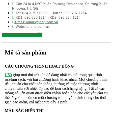
Căn 24 lô 4,KĐT Xuân Phương Residence, Phường Xuân
Phương, Hà Nội
Tel: 024.3 797 06 35 | Hotline: 098 707 1214
KD1: 096 630 1214 | KD2: 096 224 1214
Email: admin@bnq.com.vn
Website: bnq.com.vn
THÔNG TIN CHI TIẾT
Mô tả sản phẩm
CÁC CHƯƠNG TRÌNH HOẠT ĐỘNG
U50
giúp mọi thứ trở nên dễ dàng nhất có thể trong quá trình
rửa/làm sạch: với hai chương trình khác nhau. Một chương trình
tiêu chuẩn cho chất bẩn thông thường và một chương trình
chuyên sâu với nhiệt độ cao để làm sạch hạng nặng. Tất cả các
thông số liên quan được điều chỉnh hoàn hảo cho các yêu cầu cụ
thể. Ngoài ra còn có một chương trình ngắn dành riêng cho thời
gian cao điểm, chỉ mất chưa đầy 1 phút.
MÀU SẮC HIỂN THỊ