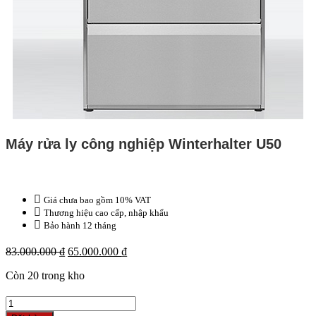
Máy rửa ly công nghiệp Winterhalter U50
Giá chưa bao gồm 10% VAT
Thương hiệu cao cấp, nhập khẩu
Bảo hành 12 tháng
Giá
Giá
83.000.000
₫
65.000.000
₫
gốc
hiện
Còn 20 trong kho
là:
tại
83.000.000 ₫.
là:
Vòi
65.000.000 ₫.
nước