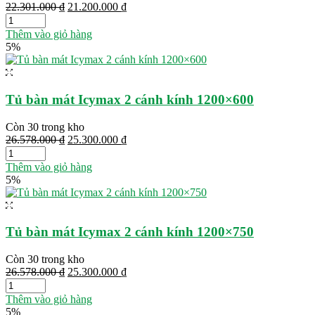
Giá
Giá
22.301.000
₫
21.200.000
₫
gốc
hiện
là:
tại
Thêm vào giỏ hàng
22.301.000 ₫.
là:
5%
21.200.000 ₫.
Tủ bàn mát Icymax 2 cánh kính 1200×600
Còn 30 trong kho
Giá
Giá
26.578.000
₫
25.300.000
₫
gốc
hiện
là:
tại
Thêm vào giỏ hàng
26.578.000 ₫.
là:
5%
25.300.000 ₫.
Tủ bàn mát Icymax 2 cánh kính 1200×750
Còn 30 trong kho
Giá
Giá
26.578.000
₫
25.300.000
₫
gốc
hiện
là:
tại
Thêm vào giỏ hàng
26.578.000 ₫.
là:
5%