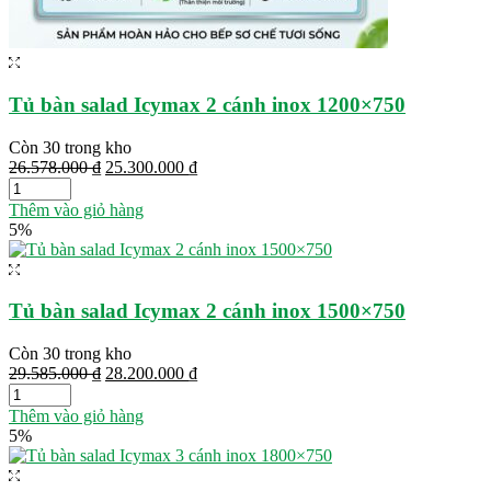
Tủ bàn salad Icymax 2 cánh inox 1200×750
Còn 30 trong kho
Giá
Giá
26.578.000
₫
25.300.000
₫
gốc
hiện
là:
tại
Thêm vào giỏ hàng
26.578.000 ₫.
là:
5%
25.300.000 ₫.
Tủ bàn salad Icymax 2 cánh inox 1500×750
Còn 30 trong kho
Giá
Giá
29.585.000
₫
28.200.000
₫
gốc
hiện
là:
tại
Thêm vào giỏ hàng
29.585.000 ₫.
là:
5%
28.200.000 ₫.