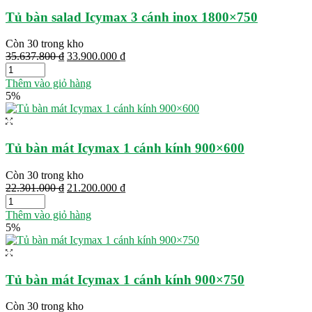
Tủ bàn salad Icymax 3 cánh inox 1800×750
Còn 30 trong kho
Giá
Giá
35.637.800
₫
33.900.000
₫
gốc
hiện
là:
tại
Thêm vào giỏ hàng
35.637.800 ₫.
là:
5%
33.900.000 ₫.
Tủ bàn mát Icymax 1 cánh kính 900×600
Còn 30 trong kho
Giá
Giá
22.301.000
₫
21.200.000
₫
gốc
hiện
là:
tại
Thêm vào giỏ hàng
22.301.000 ₫.
là:
5%
21.200.000 ₫.
Tủ bàn mát Icymax 1 cánh kính 900×750
Còn 30 trong kho