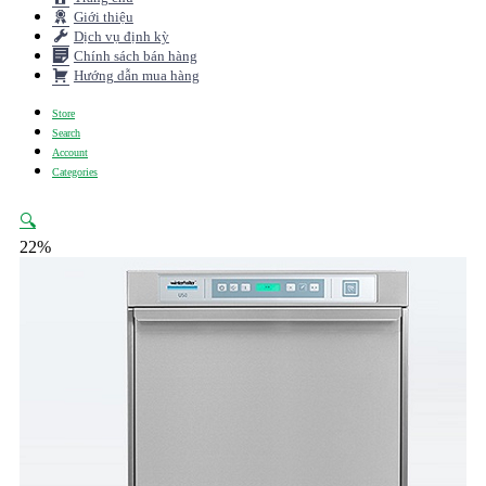
Giới thiệu
Dịch vụ định kỳ
Chính sách bán hàng
Hướng dẫn mua hàng
Store
Search
Account
Categories
🔍
22%