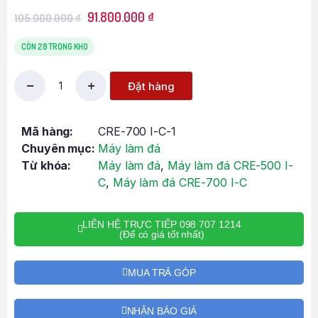
91.800.000
₫
105.900.000
₫
CÒN 28 TRONG KHO
Đặt hàng
Mã hàng:
CRE-700 I-C-1
Chuyên mục:
Máy làm đá
Từ khóa:
Máy làm đá
,
Máy làm đá CRE-500 I-
C
,
Máy làm đá CRE-700 I-C
LIÊN HỆ TRỰC TIẾP 098 707 1214
(Để có giá tốt nhất)
MUA TRẢ GÓP
NHẬN BÁO GIÁ