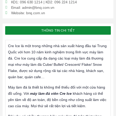
KD1: 096 630 1214 | KD2: 096 224 1214
Email: admin@bnq.com.vn
Website: bnq.com.vn
THÔNG TIN CHI TIẾT
Cre Ice là một trong những nhà sản xuất hàng đầu tại Trung
Quốc với hơn 10 năm kinh nghiệm trong lĩnh vực máy làm
đá. Cre Ice cung cấp đa dạng các loại máy làm đá thương
mại như máy làm đá Cube/ Bullet/ Crescent/ Flake/ Snow
Flake, được sử dụng rộng rãi tại các nhà hàng, khách sạn,
quán bar, quán cafe…
Máy làm đá là thiết bị không thể thiếu đối với một cửa hàng
đồ uống. Với
máy làm đá viên Cre Ice
khách hàng có thể
yên tâm về độ an toàn, độ bền cũng như công suất làm việc
cao của máy. Mọi thứ sẽ rất tiện lợi và tiết kiệm.