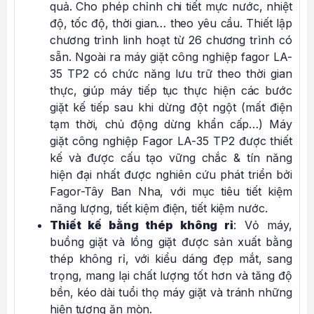
quả. Cho phép chỉnh chi tiết mực nước, nhiệt
độ, tốc độ, thời gian… theo yêu cầu. Thiết lập
chương trình linh hoạt từ 26 chương trình có
sẵn. Ngoài ra máy giặt công nghiệp fagor LA-
35 TP2 có chức năng lưu trữ theo thời gian
thực, giúp máy tiếp tục thực hiện các bước
giặt kế tiếp sau khi dừng đột ngột (mất điện
tạm thời, chủ động dừng khẩn cấp…) Máy
giặt công nghiệp Fagor LA-35 TP2 được thiết
kế và được cấu tạo vững chắc & tín năng
hiện đại nhất được nghiên cứu phát triển bởi
Fagor-Tây Ban Nha, với mục tiêu tiết kiệm
năng lượng, tiết kiệm điện, tiết kiệm nước.
Thiết kế bằng thép không rỉ
: Vỏ máy,
buồng giặt và lồng giặt được sản xuất bằng
thép không rỉ, với kiểu dáng đẹp mắt, sang
trọng, mang lại chất lượng tốt hơn và tăng độ
bền, kéo dài tuổi thọ máy giặt và tránh những
hiện tượng ăn mòn.