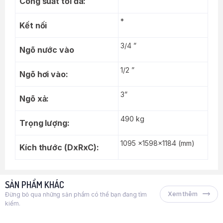
Công suất tối đa:
*
Kết nối
3/4 ”
Ngõ nước vào
1/2 ”
Ngõ hơi vào:
3”
Ngõ xả:
490 kg
Trọng lượng:
1095 x1598x1184 (mm)
Kích thước (DxRxC):
SẢN PHẨM KHÁC
Xem thêm
Đừng bỏ qua những sản phẩm có thể bạn đang tìm
kiếm.