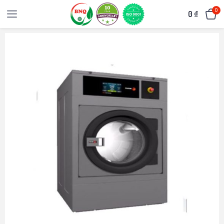
0
0
₫