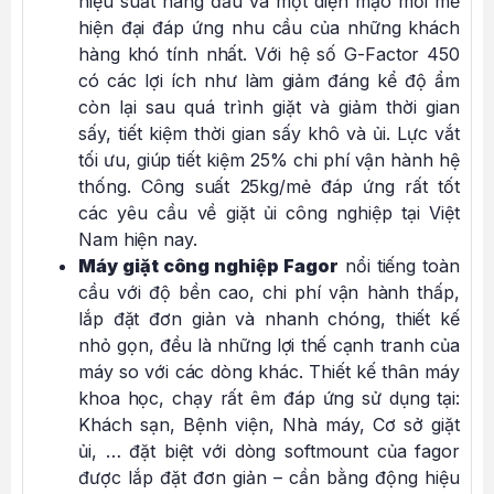
hiệu suất hàng đầu và một diện mạo mới mẻ
hiện đại đáp ứng nhu cầu của những khách
hàng khó tính nhất. Với hệ số G-Factor 450
có các lợi ích như làm giảm đáng kể độ ẩm
còn lại sau quá trình giặt và giảm thời gian
sấy, tiết kiệm thời gian sấy khô và ủi. Lực vắt
tối ưu, giúp tiết kiệm 25% chi phí vận hành hệ
thống. Công suất 25kg/mẻ đáp ứng rất tốt
các yêu cầu về giặt ủi công nghiệp tại Việt
Nam hiện nay.
Máy giặt công nghiệp Fagor
nổi tiếng toàn
cầu với độ bền cao, chi phí vận hành thấp,
lắp đặt đơn giản và nhanh chóng, thiết kế
nhỏ gọn, đều là những lợi thế cạnh tranh của
máy so với các dòng khác. Thiết kế thân máy
khoa học, chạy rất êm đáp ứng sử dụng tại:
Khách sạn, Bệnh viện, Nhà máy, Cơ sở giặt
ủi, … đặt biệt với dòng softmount của fagor
được lắp đặt đơn giản – cần bằng động hiệu