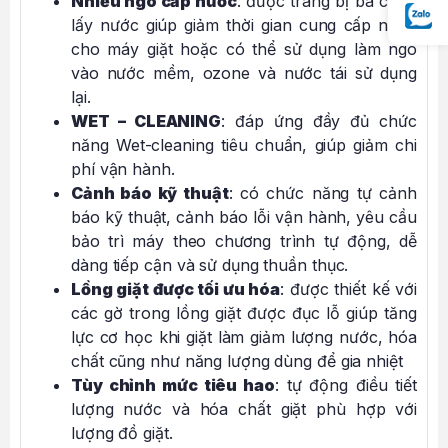
Nhiều ngõ cấp nước
: được trang bị ba cổng
lấy nước giúp giảm thời gian cung cấp nước
cho máy giặt hoặc có thể sử dụng làm ngõ
vào nước mềm, ozone và nước tái sử dụng
lại.
WET – CLEANING
: đáp ứng đầy đủ chức
năng Wet-cleaning tiêu chuẩn, giúp giảm chi
phí vận hành.
Cảnh báo kỹ thuật
: có chức năng tự cảnh
báo kỹ thuật, cảnh báo lỗi vận hành, yêu cầu
bảo trì máy theo chương trình tự động, dễ
dàng tiếp cận và sử dụng thuần thục.
Lồng giặt được tối ưu hóa
: được thiết kế với
các gờ trong lồng giặt được đục lỗ giúp tăng
lực cơ học khi giặt làm giảm lượng nước, hóa
chất cũng như năng lượng dùng để gia nhiệt
Tùy chỉnh mức tiêu hao
: tự động điều tiết
lượng nước và hóa chất giặt phù hợp với
lượng đồ giặt.