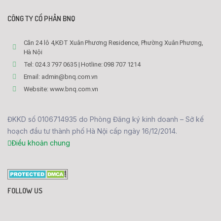
CÔNG TY CỔ PHẦN BNQ
Căn 24 lô 4,KĐT Xuân Phương Residence, Phường Xuân Phương,
Hà Nội
Tel: 024.3 797 0635 | Hotline: 098 707 1214
Email: admin@bnq.com.vn
Website: www.bnq.com.vn
ĐKKD số 0106714935 do Phòng Đăng ký kinh doanh – Sở kế
hoạch đầu tư thành phố Hà Nội cấp ngày 16/12/2014.
Điều khoản chung
FOLLOW US