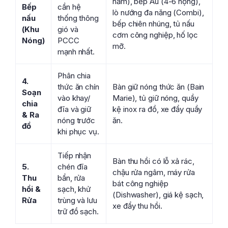
hầm), bếp Âu (4-6 họng),
Bếp
cần hệ
lò nướng đa năng (Combi),
nấu
thống thông
bếp chiên nhúng, tủ nấu
(Khu
gió và
cơm công nghiệp, hố lọc
Nóng)
PCCC
mỡ.
mạnh nhất.
Phân chia
4.
thức ăn chín
Bàn giữ nóng thức ăn (Bain
Soạn
vào khay/
Marie), tủ giữ nóng, quầy
chia
đĩa và giữ
kệ inox ra đồ, xe đẩy quầy
& Ra
nóng trước
ăn.
đồ
khi phục vụ.
Tiếp nhận
Bàn thu hồi có lỗ xả rác,
5.
chén đĩa
chậu rửa ngâm, máy rửa
Thu
bẩn, rửa
bát công nghiệp
hồi &
sạch, khử
(Dishwasher), giá kệ sạch,
Rửa
trùng và lưu
xe đẩy thu hồi.
trữ đồ sạch.