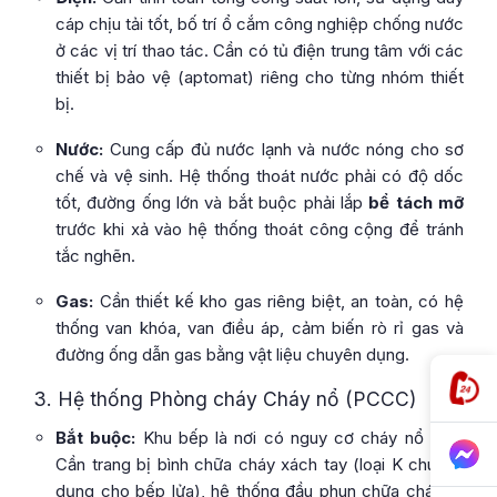
cáp chịu tải tốt, bố trí ổ cắm công nghiệp chống nước
ở các vị trí thao tác. Cần có tủ điện trung tâm với các
thiết bị bảo vệ (aptomat) riêng cho từng nhóm thiết
bị.
Nước:
Cung cấp đủ nước lạnh và nước nóng cho sơ
chế và vệ sinh. Hệ thống thoát nước phải có độ dốc
tốt, đường ống lớn và bắt buộc phải lắp
bể tách mỡ
trước khi xả vào hệ thống thoát công cộng để tránh
tắc nghẽn.
Gas:
Cần thiết kế kho gas riêng biệt, an toàn, có hệ
thống van khóa, van điều áp, cảm biến rò rỉ gas và
đường ống dẫn gas bằng vật liệu chuyên dụng.
3. Hệ thống Phòng cháy Cháy nổ (PCCC)
Bắt buộc:
Khu bếp là nơi có nguy cơ cháy nổ cao.
Cần trang bị bình chữa cháy xách tay (loại K chuyên
dụng cho bếp lửa), hệ thống đầu phun chữa cháy tự