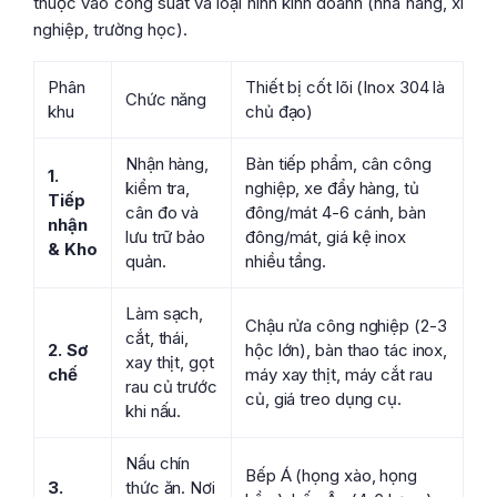
thuộc vào công suất và loại hình kinh doanh (nhà hàng, xí
nghiệp, trường học).
Phân
Thiết bị cốt lõi (Inox 304 là
Chức năng
khu
chủ đạo)
Nhận hàng,
Bàn tiếp phẩm, cân công
1.
kiểm tra,
nghiệp, xe đẩy hàng, tủ
Tiếp
cân đo và
đông/mát 4-6 cánh, bàn
nhận
lưu trữ bảo
đông/mát, giá kệ inox
& Kho
quản.
nhiều tầng.
Làm sạch,
Chậu rửa công nghiệp (2-3
cắt, thái,
2. Sơ
hộc lớn), bàn thao tác inox,
xay thịt, gọt
chế
máy xay thịt, máy cắt rau
rau củ trước
củ, giá treo dụng cụ.
khi nấu.
Nấu chín
Bếp Á (họng xào, họng
3.
thức ăn. Nơi