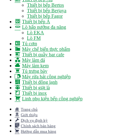
Thiết bị bếp Bertos
Thiết bị bếp Berjaya
Thiết bị bếp Fagor
Thiết bị bếp Á
Lò hấp nướng đa năng
Lò EKA
Lò FM
Tủ cơm
Máy chế biến thực phẩm
Thiết bị quầy bar cafe
Máy làm đá
Máy làm kem
Tủ trưng bày
Máy rửa bát công nghiệp
Thiết bị đông lạnh
Thiết bị giặt là
Thiết bị inox
Linh phụ kiện bếp công nghiệp
Trang chủ
Giới thiệu
Dịch vụ định kỳ
Chính sách bán hàng
Hướng dẫn mua hàng