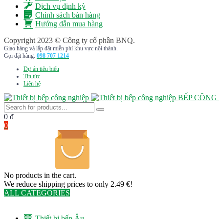
Dịch vụ định kỳ
Chính sách bán hàng
Hướng dẫn mua hàng
Copyright 2023 © Công ty cổ phần BNQ.
Giao hàng và lắp đặt miễn phí khu vực nội thành.
Gọi đặt hàng:
098 707 1214
Dự án tiêu biểu
Tin tức
Liên hệ
BẾP CÔNG
0
₫
0
No products in the cart.
We reduce shipping prices to only 2.49 €!
ALL CATEGORIES
TOTAL 291 PRODUCTS
Thiết bị bếp Âu