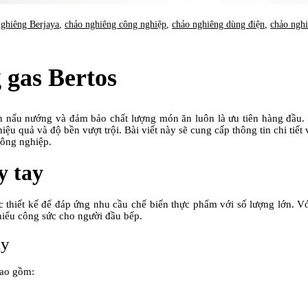
nghiêng Berjaya
,
chảo nghiêng công nghiệp
,
chảo nghiêng dùng điện
,
chảo ngh
 gas Bertos
ình nấu nướng và đảm bảo chất lượng món ăn luôn là ưu tiên hàng đầu.
i, hiệu quả và độ bền vượt trội. Bài viết này sẽ cung cấp thông tin chi t
công nghiệp.
y tay
 thiết kế để đáp ứng nhu cầu chế biến thực phẩm với số lượng lớn. Vớ
hiểu công sức cho người đầu bếp.
ay
bao gồm: