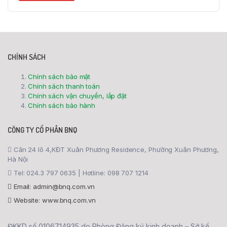
CHÍNH SÁCH
Chính sách bảo mật
Chính sách thanh toán
Chính sách vận chuyển, lắp đặt
Chính sách bảo hành
CÔNG TY CỔ PHẦN BNQ
Căn 24 lô 4,KĐT Xuân Phương Residence, Phường Xuân Phương,
Hà Nội
Tel: 024.3 797 0635 | Hotline: 098 707 1214
Email: admin@bnq.com.vn
Website: www.bnq.com.vn
ĐKKD số 0106714935 do Phòng Đăng ký kinh doanh – Sở kế